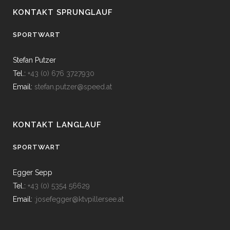
KONTAKT SPRUNGLAUF
SPORTWART
Stefan Putzer
Tel.:
+43 (0) 676 3727930
Email:
stefan.putzer@speed.at
KONTAKT LANGLAUF
SPORTWART
Egger Sepp
Tel.:
+43 (0) 5354 56629
Email:
:josefegger@ktvpillersee.at