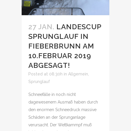
27 JAN.
LANDESCUP
SPRUNGLAUF IN
FIEBERBRUNN AM
10.FEBRUAR 2019
ABGESAGT!
Posted at 08:30h
in
Allgemein
,
Sprunglauf
Schneefälle in noch nicht
dagewesenem Ausmaß haben durch
den enormen Schneedruck massive
Schäden an der Sprunganlage
verursacht. Der Wettkammpf muß