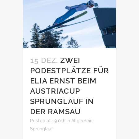
15 DEZ.
ZWEI
PODESTPLÄTZE FÜR
ELIA ERNST BEIM
AUSTRIACUP
SPRUNGLAUF IN
DER RAMSAU
Posted at 19:01h
in
Allgemein
,
Sprunglauf