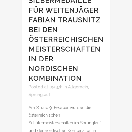
SILBERMEDAILLE
FÜR WEITENJÄGER
FABIAN TRAUSNITZ
BEI DEN
ÖSTERREICHISCHEN
MEISTERSCHAFTEN
IN DER
NORDISCHEN
KOMBINATION
Posted at 09:37h
in
Allgemein
,
Sprunglauf
Am 8. und 9. Februar wurden die
österreichischen
Schülermeisterschaften im Sprunglauf
und der nordischen Kombination in