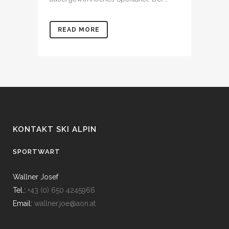
READ MORE
KONTAKT SKI ALPIN
SPORTWART
Wallner Josef
Tel.:
+43 (0) 650 4245966
Email:
wallner.joe@aon.at