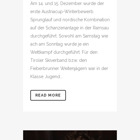
Am 14. und 15. Dezember wurde der
erste Austriacup-Winterbewerb
Sprunglauf und nordische Kombination
auf der Schanzenanlage in der Ramsau
durchgeführt. Sowohl am Samstag wie
ach am Sonntag wurde je ein
Wettkampf durchgeführt. Für den
Tiroler Skiverband bzw. den
Fieberbrunner Weitenjägern war in der
Klasse Jugend...
READ MORE