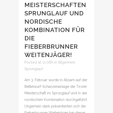
MEISTERSCHAFTEN
SPRUNGLAUF UND
NORDISCHE
KOMBINATION FÜR
DIE
FIEBERBRUNNER
WEITENJÄGER!
Posted at 11:06h
in
Allgemein
,
Sprunglauf
Am 3. Februar wurde in Absam auf der
Bettelwurf-Schanzenanlage die Tiroler
Meisterschaft im Sprunglauf und in der
nordischen Kombinaiton durchgeführt.
Ungemein stark präsentierten sich die
Fieberbrunner Weitenjäger bei dieser