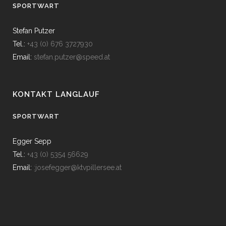
SPORTWART
Stefan Putzer
Tel.:
+43 (0) 676 3727930
Email:
stefan.putzer@speed.at
KONTAKT LANGLAUF
SPORTWART
Egger Sepp
Tel.:
+43 (0) 5354 56629
Email:
:josefegger@ktvpillersee.at