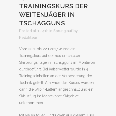
TRAININGSKURS DER
WEITENJÄGER IN
TSCHAGGUNS
Posted at 12:41h
in
Sprunglauf
by
Redakteur
Vom 20.1. bis 22.1.2017 wurde ein
Trainingskurs auf der neu errichteten
Skisprunganlage in Tschagguns im Montavon
durchgeführt. Bei Kaiserwetter wurde in 4
Trainingseinheiten an der Verbesserung der
Technik gefeilt. Am Ende des Kurses wurden
dann die „Alpin-Latten“ angeschnallt und ein
Skiausflug im Montavoner Skigebiet
unternommen.
Mit vielen tollen Eindrücken aus diesem Kurs