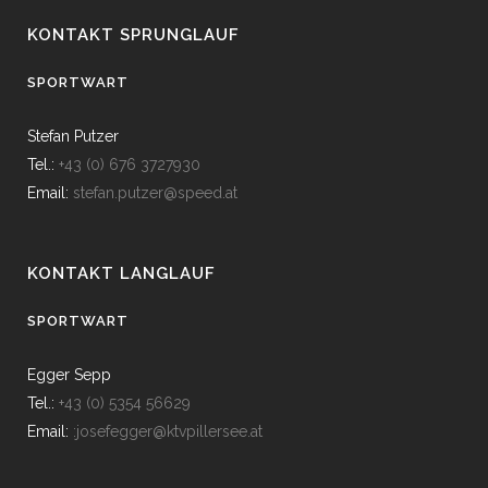
KONTAKT SPRUNGLAUF
SPORTWART
Stefan Putzer
Tel.:
+43 (0) 676 3727930
Email:
stefan.putzer@speed.at
KONTAKT LANGLAUF
SPORTWART
Egger Sepp
Tel.:
+43 (0) 5354 56629
Email:
:josefegger@ktvpillersee.at