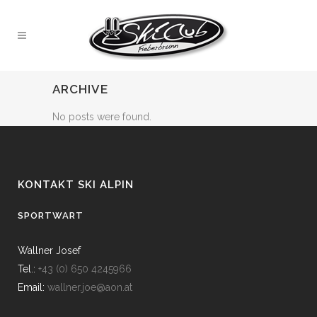
ARCHIVE
No posts were found.
KONTAKT SKI ALPIN
SPORTWART
Wallner Josef
Tel.:
+43 (0) 650 4245966
Email:
wallner.joe@aon.at