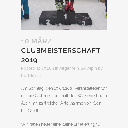
10 MÄRZ
CLUBMEISTERSCHAFT
2019
Posted at 20:16h
in
Allgemein
,
Ski Alpin
by
Redakteur
Am Sonntag, den 10.03.2019 veranstalteten wir
unsere Clubmeisterschaft des SC-Fieberbrunn
Alpin mit zahlreicher Anteilnahme von Klein
bis Groß!
Wir hatten heuer eine kleine Erneuerung für