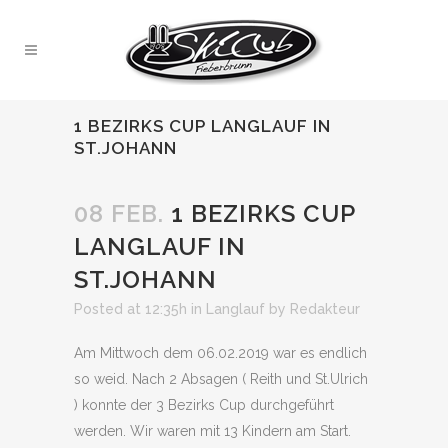
1 BEZIRKS CUP LANGLAUF IN
ST.JOHANN
08 FEB.
1 BEZIRKS CUP
LANGLAUF IN
ST.JOHANN
Posted at 12:35h
in
Langlauf
by
Redakteur
Am Mittwoch dem 06.02.2019 war es endlich
so weid. Nach 2 Absagen ( Reith und St.Ulrich
) konnte der 3 Bezirks Cup durchgeführt
werden. Wir waren mit 13 Kindern am Start.