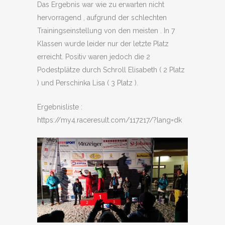
Das Ergebnis war wie zu erwarten nicht
hervorragend , aufgrund der schlechten
Trainingseinstellung von den meisten . In 7
Klassen wurde leider nur der letzte Platz
erreicht. Positiv waren jedoch die 2
Podestplätze durch Schroll Elisabeth ( 2 Platz
) und Perschinka Lisa ( 3 Platz ).
Ergebnisliste :
https://my4.raceresult.com/117217/?lang=dk